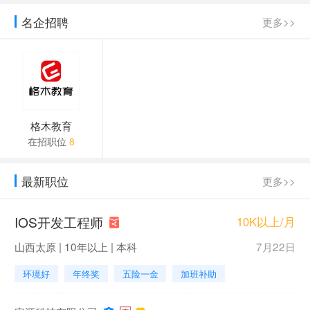
格木教育全体师生员工深切悼念江泽民同
名企招聘
更多>>
2022年上半年第二次全国大学英语四六级
格木教育招聘简章（2022年秋招，年薪 1
武汉工程科技学院2022年公开招聘学校办
格木教育
在招职位
8
武汉市汉阳区人民法院2022年9月公开招聘
2022年湖北省成人高考网上报名系统
最新职位
更多>>
2022年湖北省成人高考考生报名须知
IOS开发工程师
10K以上/月
山西太原 | 10年以上 | 本科
7月22日
2024年湖北省中小学教师统一招聘考试信
环境好
年终奖
五险一金
加班补助
2023年湖北统招专升本成绩查询通道（5月