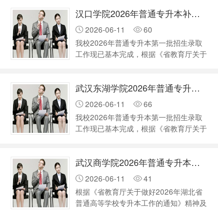
工作的通知》精神及相关工作要求，我校
高校综合考查且未被预录取的…
汉口学院2026年普通专升本补录工作公告
将开展普通专升本补录工作。我校2026
年普通专升本补录对象为普通考生、退役
2026-06-11
60
大学生士兵考生。现将有关事宜通知如
我校2026年普通专升本第一批招生录取
下： 一、补录考生范围 参加补录报名的
工作现已基本完成，根据《省教育厅关于
考生须符合以下条件： 普通考生：全部
做好2026年湖北省普通高等学校专升本
考试科目成绩均不低于“单科控制线”，且
工作的通知》（鄂教高函〔2026〕2
未被预录取的普通考生…
武汉东湖学院2026年普通专升本补录工作公告
号）、《汉口学院2026年普通专升本招
生简章》的工作安排，现组织开展2026
2026-06-11
66
年普通专升本招生补录工作。 一、考生
我校2026年普通专升本第一批招生录取
范围 我校2026年普通专升本同时面向普
工作现已基本完成，根据《省教育厅关于
通考生和退役大学生士兵进行补录。参加
做好2026年湖北省普通高等学校专升本
补录报名的考生须满足以下条件：
工作的通知》精神及相关工作要求，学校
（一）普通考生：全部考试科目成绩均不
武汉商学院2026年普通专升本补录工作公告
将开展普通专升本补录工作，现将有关事
低于…
宜通知如下： 一、考生范围 参加补录
2026-06-11
41
报名的考生须同时满足以下条件： 普通
根据《省教育厅关于做好2026年湖北省
考生：全部考试科目成绩均不低于“单科
普通高等学校专升本工作的通知》精神及
控制线”，且未被预录取的普通考生和专
相关工作要求，现将我校2026年普通专
项计划考生。 …