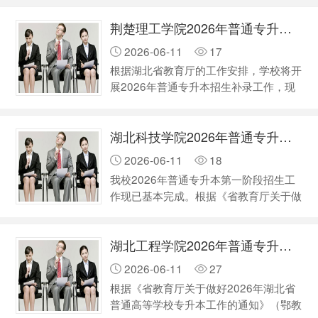
升本补录工作有关事项通知如下： 一、
荆楚理工学院2026年普通专升本补录工作公告
补录考生范围 我校仅有普通考生补录计
划，报名考生须满足以下条件： 1.符合
2026-06-11
17
我校2026年普通专升本招生简章规定的
根据湖北省教育厅的工作安排，学校将开
报考条件； 2.全部考试科目成绩均不低
展2026年普通专升本招生补录工作，现
于“单科控制线”，且未被预录取的普通考
将有关事宜通知如下： 一、我校补录报
生和专项计划考生。 普通考生、专项…
名条件 参加补录报名的考生须满足以下
湖北科技学院2026年普通专升本补录公告
条件：全部考试科目成绩均不低于“单科
控制线”，且未被预录取的普通考生和专
2026-06-11
18
项计划考生。 “普通考生”“专项计划考
我校2026年普通专升本第一阶段招生工
生”两种类型考生补录报名时，均只能作
作现已基本完成。根据《省教育厅关于做
为“普通考生”类型报考。 二、补录计划及
好2026年湖北省普通高等学校专升本工
专业要求 专业名称 …
作的通知》（鄂教高函〔2026〕2号）精
湖北工程学院2026年普通专升本补录工作公告
神及相关工作要求，我校将开展2026年
普通专升本补录工作，现将有关事宜公告
2026-06-11
27
如下： 一、补录资格 正常参加2026年湖
根据《省教育厅关于做好2026年湖北省
北省高等学校普通专升本考试，全部考试
普通高等学校专升本工作的通知》（鄂教
科目成绩均不低于“单科控制线”，且未被