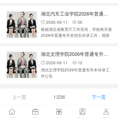
高函〔2026〕2号）精神及相关工作要
预录取的普通考生和专项计划考生。普…
求，我校将开展2026年普通专升本补录
湖北汽车工业学院2026年普通专升本补录工作公告
工作，现将有关事宜通知如下： 一、补
录考生范围 正常参加湖北省2026年专升
2026-06-11
26
本考试，全部考试科目成绩均不低于“单
根据湖北省教育厅工作安排，学校将开展
科控制线”，且未被预录取的普通考生和
2026年普通专升本招生补录工作，现将
专项计划考生。 “普通考生”“专项计划考
有关事宜通知如下： 一、补录报名条件
生”两种类型考生补录报名时，均只能…
参加补录报名的考生须满足以下条件：全
湖北文理学院2026年普通专升本补录工作公告
部考试科目成绩均不低于“单科控制线”，
且未被预录取的普通考生和专项计划考
2026-06-11
12
生。 “普通考生”“专项计划考生”两种类型
湖北文理学院2026年普通专升本补录工
考生补录报名时，均只能作为“普通考
作公告
生”类型报考。 二、补录计划及报考条件
…
上一页
1/236
下一页