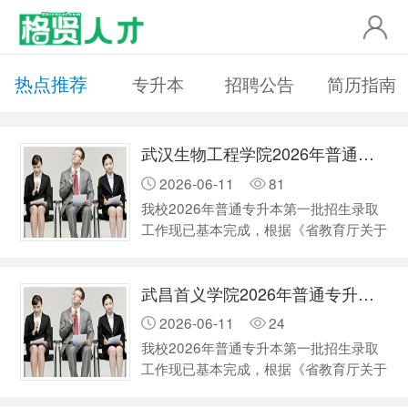
热点推荐
专升本
招聘公告
简历指南
武汉生物工程学院2026年普通专升本补录工作公告
2026-06-11
81
我校2026年普通专升本第一批招生录取
工作现已基本完成，根据《省教育厅关于
做好2026年湖北省普通高等学校专升本
工作的通知》（鄂教高函〔2026〕2号）
武昌首义学院2026年普通专升本补录工作公告
文件精神及相关工作要求，学校将开展普
通专升本补录工作，现将有关事宜通知如
2026-06-11
24
下。 一、补录考生范围 1.普通考生。全
我校2026年普通专升本第一批招生录取
部考试科目成绩均不低于“单科控制线”，
工作现已基本完成，根据《省教育厅关于
且未被预录取的普通考生和专项计划考
做好2026年湖北省普通高等学校专升本
生。 2.退役大学生士兵考生。参加招生