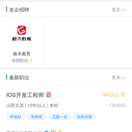
格木教育招聘简章（2022年秋招，年薪 1
名企招聘
更多>>
武汉工程科技学院2022年公开招聘学校办
武汉市汉阳区人民法院2022年9月公开招聘
2022年湖北省成人高考网上报名系统
格木教育
在招职位
8
2022年湖北省成人高考考生报名须知
2024年湖北省中小学教师统一招聘考试信
最新职位
更多>>
2023年湖北统招专升本成绩查询通道（5月
IOS开发工程师
10K以上/月
文华学院2023年普通专升本招生简章
山西太原 | 10年以上 | 本科
7月22日
环境好
年终奖
五险一金
加班补助
格木教育全体师生员工深切悼念江泽民同