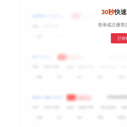
30秒
快速
登录或注册简
已有