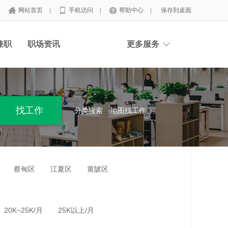
网站首页
|
手机访问
|
帮助中心
|
保存到桌面
兼职
职场资讯
更多服务
分类搜索
地图找工作
蔡甸区
江夏区
黄陂区
20K~25K/月
25K以上/月