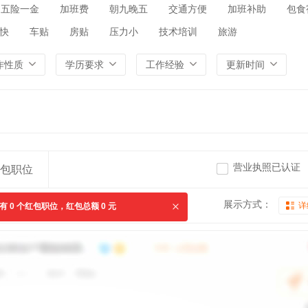
五险一金
加班费
朝九晚五
交通方便
加班补助
包食
快
车贴
房贴
压力小
技术培训
旅游
作性质
学历要求
工作经验
更新时间
营业执照已认证
包职位
展示方式：
详
共有
0
个红包职位，红包总额
0
元