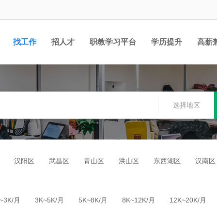
找工作
招人才
职教学习平台
学历提升
高薪
职位
选择地区
汉阳区
武昌区
青山区
洪山区
东西湖区
汉南区
~3K/月
3K~5K/月
5K~8K/月
8K~12K/月
12K~20K/月