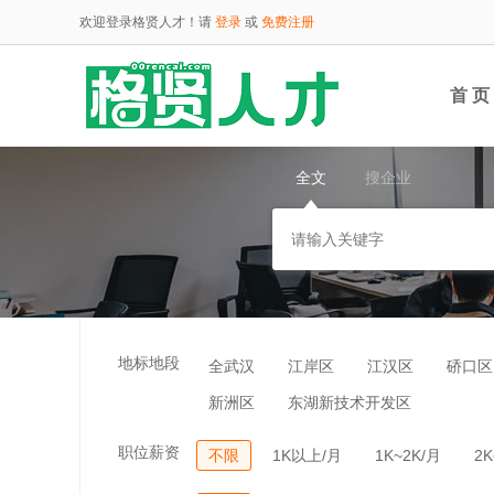
欢迎登录格贤人才！请
登录
或
免费注册
首 页
全文
搜企业
云端
地标地段
全武汉
江岸区
江汉区
硚口区
新洲区
东湖新技术开发区
职位薪资
不限
1K以上/月
1K~2K/月
2K