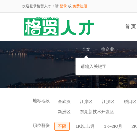
欢迎登录格贤人才！请
登录
或
免费注册
首 页
全文
搜企业
云端
地标地段
全武汉
江岸区
江汉区
硚口区
新洲区
东湖新技术开发区
职位薪资
不限
1K以上/月
1K~2K/月
2K