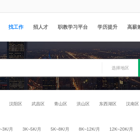
找工作
招人才
职教学习平台
学历提升
高薪
职位
选择地区
汉阳区
武昌区
青山区
洪山区
东西湖区
汉南区
~3K/月
3K~5K/月
5K~8K/月
8K~12K/月
12K~20K/月