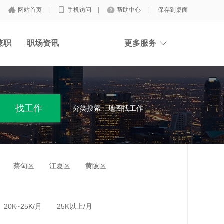
网站首页
|
手机访问
|
帮助中心
|
保存到桌面
兼职
职场资讯
更多服务
分类搜索
地图找工作
蔡甸区
江夏区
黄陂区
20K~25K/月
25K以上/月