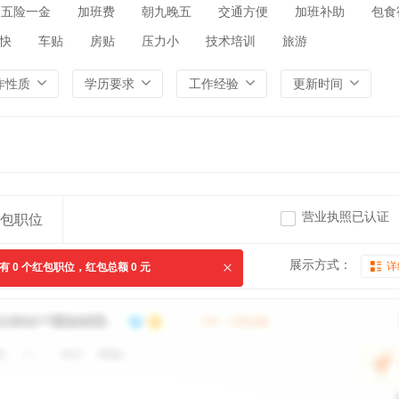
五险一金
加班费
朝九晚五
交通方便
加班补助
包食
快
车贴
房贴
压力小
技术培训
旅游
作性质
学历要求
工作经验
更新时间
营业执照已认证
包职位
展示方式：
详
共有
0
个红包职位，红包总额
0
元