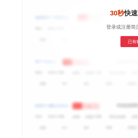
30秒
快速
登录或注册简
已有