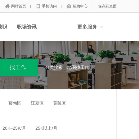
网站首页
|
手机访问
|
帮助中心
|
保存到桌面
兼职
职场资讯
更多服务
分类搜索
地图找工作
蔡甸区
江夏区
黄陂区
20K~25K/月
25K以上/月