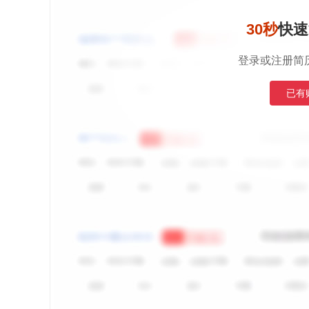
30秒
快速
登录或注册简
已有