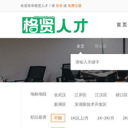
欢迎登录格贤人才！请
登录
或
免费注册
首 页
全文
搜企业
云端
地标地段
全武汉
江岸区
江汉区
硚口区
新洲区
东湖新技术开发区
职位薪资
不限
1K以上/月
1K~2K/月
2K