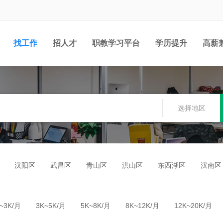
找工作
招人才
职教学习平台
学历提升
高薪
职位
选择地区
汉阳区
武昌区
青山区
洪山区
东西湖区
汉南区
~3K/月
3K~5K/月
5K~8K/月
8K~12K/月
12K~20K/月