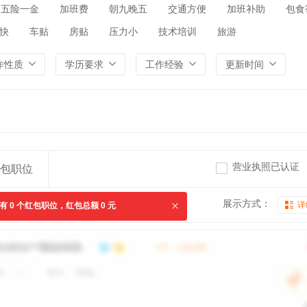
五险一金
加班费
朝九晚五
交通方便
加班补助
包食
快
车贴
房贴
压力小
技术培训
旅游
作性质
学历要求
工作经验
更新时间
营业执照已认证
包职位
展示方式：
详
共有
0
个红包职位，红包总额
0
元