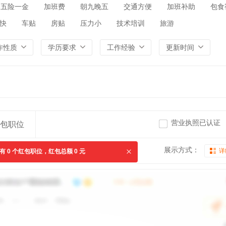
五险一金
加班费
朝九晚五
交通方便
加班补助
包食
快
车贴
房贴
压力小
技术培训
旅游
作性质
学历要求
工作经验
更新时间
营业执照已认证
包职位
展示方式：
详
共有
0
个红包职位，红包总额
0
元