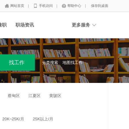
网站首页
|
手机访问
|
帮助中心
|
保存到桌面
兼职
职场资讯
更多服务
分类搜索
地图找工作
蔡甸区
江夏区
黄陂区
20K~25K/月
25K以上/月