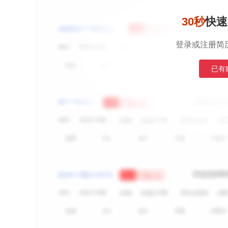
30秒
快速
登录或注册简
已有