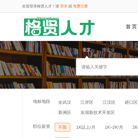
欢迎登录格贤人才！请
登录
或
免费注册
首 页
全文
搜企业
云端
地标地段
全武汉
江岸区
江汉区
硚口区
新洲区
东湖新技术开发区
职位薪资
不限
1K以上/月
1K~2K/月
2K