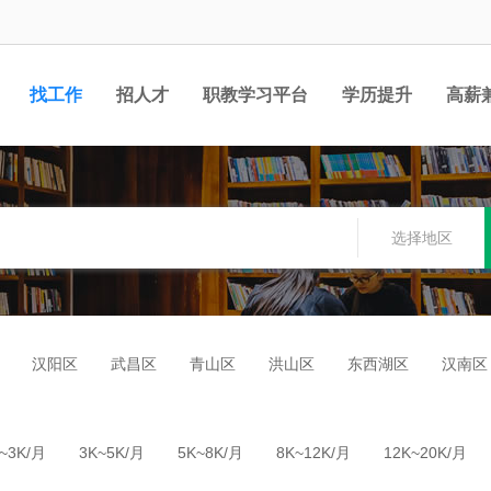
找工作
招人才
职教学习平台
学历提升
高薪
职位
选择地区
汉阳区
武昌区
青山区
洪山区
东西湖区
汉南区
~3K/月
3K~5K/月
5K~8K/月
8K~12K/月
12K~20K/月