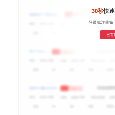
30秒
快速
登录或注册简
已有