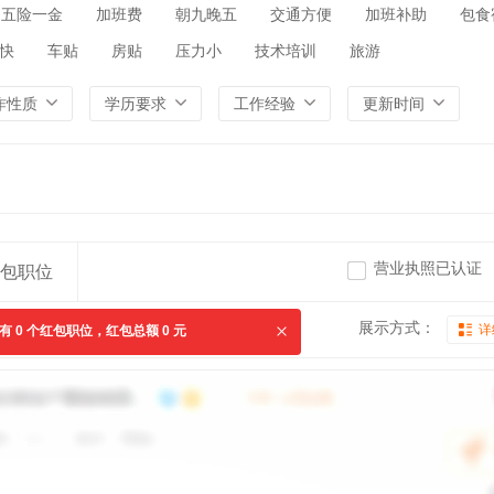
五险一金
加班费
朝九晚五
交通方便
加班补助
包食
快
车贴
房贴
压力小
技术培训
旅游
作性质
学历要求
工作经验
更新时间
营业执照已认证
包职位
展示方式：
详
共有
0
个红包职位，红包总额
0
元