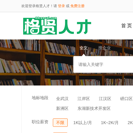
欢迎登录格贤人才！请
登录
或
免费注册
首 页
全文
搜企业
云端
地标地段
全武汉
江岸区
江汉区
硚口区
新洲区
东湖新技术开发区
职位薪资
不限
1K以上/月
1K~2K/月
2K