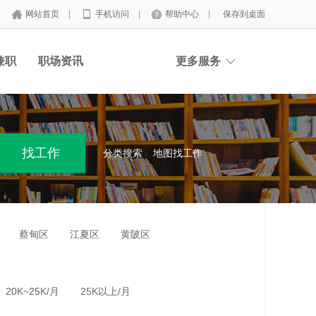
网站首页
|
手机访问
|
帮助中心
|
保存到桌面
兼职
职场资讯
更多服务
分类搜索
地图找工作
蔡甸区
江夏区
黄陂区
20K~25K/月
25K以上/月