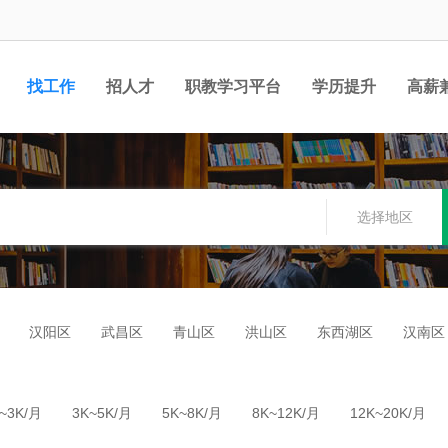
找工作
招人才
职教学习平台
学历提升
高薪
职位
选择地区
汉阳区
武昌区
青山区
洪山区
东西湖区
汉南区
~3K/月
3K~5K/月
5K~8K/月
8K~12K/月
12K~20K/月