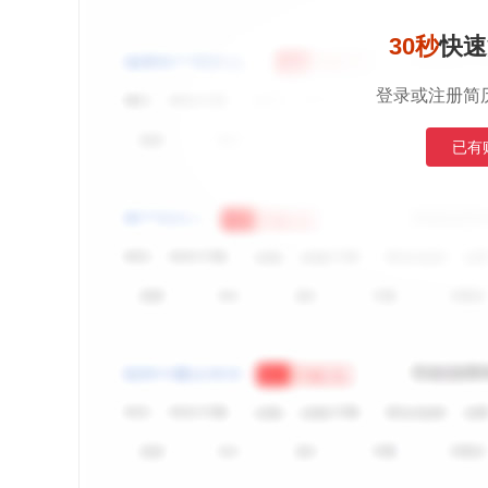
30秒
快速
登录或注册简
已有