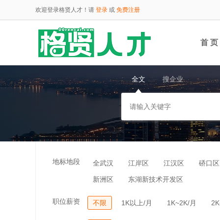
欢迎登录格贤人才！请
登录
或
免费注册
首 页
全文
搜企业
云端
地标地段
全武汉
江岸区
江汉区
硚口区
新洲区
东湖新技术开发区
职位薪资
不限
1K以上/月
1K~2K/月
2K