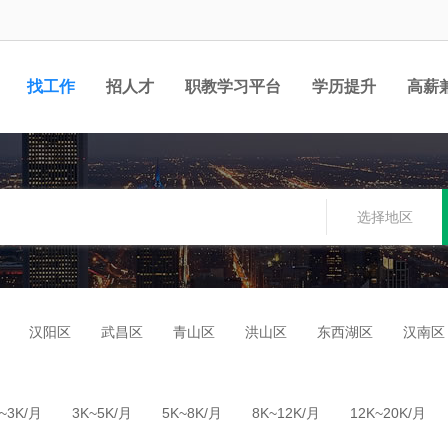
找工作
招人才
职教学习平台
学历提升
高薪
职位
选择地区
汉阳区
武昌区
青山区
洪山区
东西湖区
汉南区
~3K/月
3K~5K/月
5K~8K/月
8K~12K/月
12K~20K/月