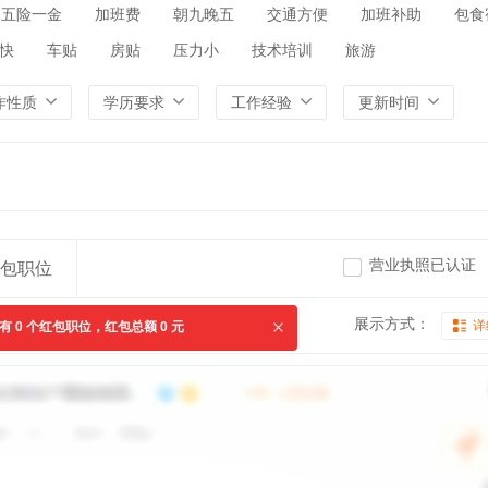
五险一金
加班费
朝九晚五
交通方便
加班补助
包食
快
车贴
房贴
压力小
技术培训
旅游
作性质
学历要求
工作经验
更新时间
营业执照已认证
包职位
展示方式：
详
共有
0
个红包职位，红包总额
0
元