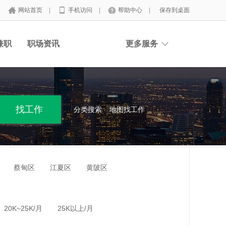
网站首页
|
手机访问
|
帮助中心
|
保存到桌面
兼职
职场资讯
更多服务
分类搜索
地图找工作
蔡甸区
江夏区
黄陂区
20K~25K/月
25K以上/月