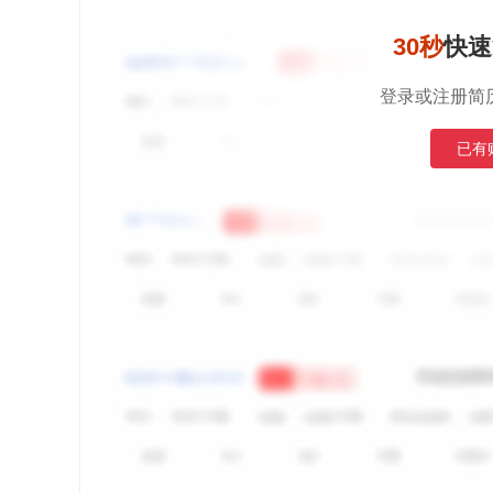
30秒
快速
登录或注册简
已有