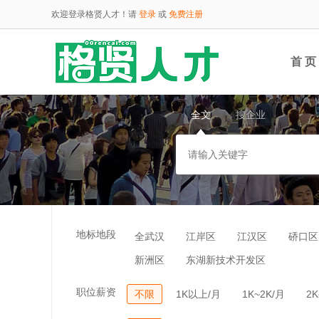
欢迎登录格贤人才！请
登录
或
免费注册
首 页
全文
搜企业
云端
地标地段
全武汉
江岸区
江汉区
硚口区
新洲区
东湖新技术开发区
职位薪资
不限
1K以上/月
1K~2K/月
2K