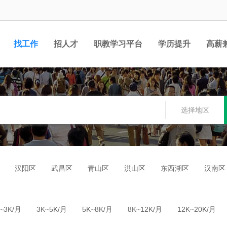
找工作
招人才
职教学习平台
学历提升
高薪
职位
选择地区
汉阳区
武昌区
青山区
洪山区
东西湖区
汉南区
~3K/月
3K~5K/月
5K~8K/月
8K~12K/月
12K~20K/月