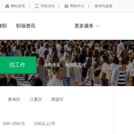
网站首页
|
手机访问
|
帮助中心
|
保存到桌面
兼职
职场资讯
更多服务
分类搜索
地图找工作
蔡甸区
江夏区
黄陂区
20K~25K/月
25K以上/月