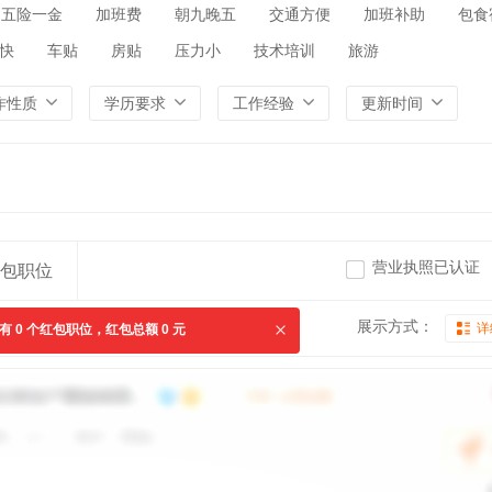
五险一金
加班费
朝九晚五
交通方便
加班补助
包食
快
车贴
房贴
压力小
技术培训
旅游
作性质
学历要求
工作经验
更新时间
营业执照已认证
包职位
展示方式：
详
共有
0
个红包职位，红包总额
0
元