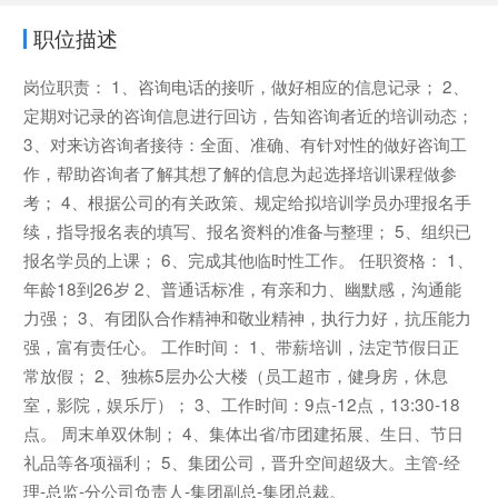
职位描述
岗位职责： 1、咨询电话的接听，做好相应的信息记录； 2、
定期对记录的咨询信息进行回访，告知咨询者近的培训动态；
3、对来访咨询者接待：全面、准确、有针对性的做好咨询工
作，帮助咨询者了解其想了解的信息为起选择培训课程做参
考； 4、根据公司的有关政策、规定给拟培训学员办理报名手
续，指导报名表的填写、报名资料的准备与整理； 5、组织已
报名学员的上课； 6、完成其他临时性工作。 任职资格： 1、
年龄18到26岁 2、普通话标准，有亲和力、幽默感，沟通能
力强； 3、有团队合作精神和敬业精神，执行力好，抗压能力
强，富有责任心。 工作时间： 1、带薪培训，法定节假日正
常放假； 2、独栋5层办公大楼（员工超市，健身房，休息
室，影院，娱乐厅）； 3、工作时间：9点-12点，13:30-18
点。 周末单双休制； 4、集体出省/市团建拓展、生日、节日
礼品等各项福利； 5、集团公司，晋升空间超级大。主管-经
理-总监-分公司负责人-集团副总-集团总裁。