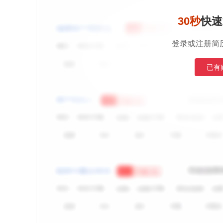
30秒
快速
登录或注册简
已有