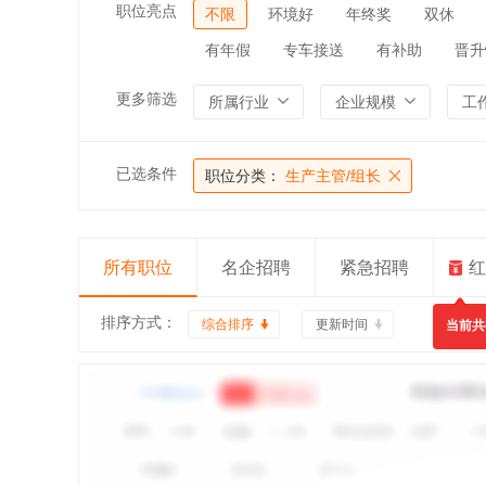
职位亮点
不限
环境好
年终奖
双休
有年假
专车接送
有补助
晋升
更多筛选
所属行业
企业规模
工
已选条件
职位分类：
生产主管/组长
所有职位
名企招聘
紧急招聘
红
排序方式：
综合排序
更新时间
当前