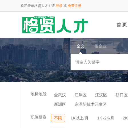
欢迎登录格贤人才！请
登录
或
免费注册
首 页
全文
搜企业
云端
地标地段
全武汉
江岸区
江汉区
硚口区
新洲区
东湖新技术开发区
职位薪资
不限
1K以上/月
1K~2K/月
2K