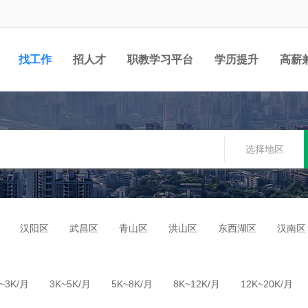
找工作
招人才
职教学习平台
学历提升
高薪
职位
选择地区
汉阳区
武昌区
青山区
洪山区
东西湖区
汉南区
~3K/月
3K~5K/月
5K~8K/月
8K~12K/月
12K~20K/月