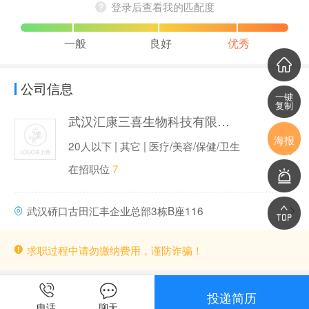
登录后查看我的匹配度
一般
良好
优秀
公司信息
一键
复制
武汉汇康三喜生物科技有限公司（汇康三喜）
海报
20人以下 | 其它 | 医疗/美容/保健/卫生
在招职位
7
武汉硚口古田汇丰企业总部3栋B座116
求职过程中请勿缴纳费用，谨防诈骗！
投递简历
电话
聊天