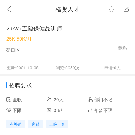
格贤人才
2.5w+五险保健品讲师
25K-50K/月
距您
硚口区
更新:2021-10-08
浏览:6659次
申请:0人
招聘要求
全职
20人
部门不限
不限
3-5年
年龄不限
有补助
房贴
五险一金