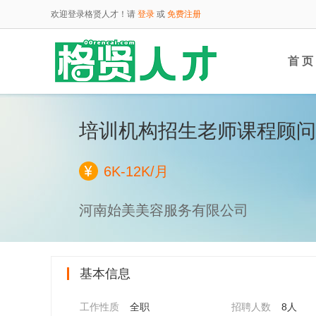
欢迎登录格贤人才！请
登录
或
免费注册
首 页
培训机构招生老师课程顾问
云端
6K-12K/月
河南始美美容服务有限公司
基本信息
工作性质
全职
招聘人数
8人