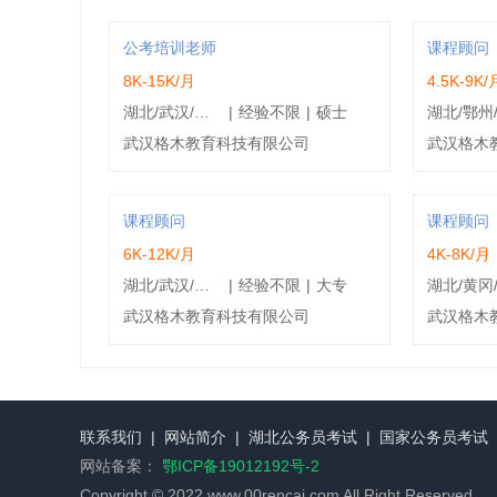
公考培训老师
课程顾问
8K-15K/月
4.5K-9K/
湖北/武汉/东湖新技术开发区
|
经验不限
|
硕士
武汉格木教育科技有限公司
武汉格木
课程顾问
课程顾问
6K-12K/月
4K-8K/月
湖北/武汉/江夏区
|
经验不限
|
大专
武汉格木教育科技有限公司
武汉格木
联系我们
|
网站简介
|
湖北公务员考试
|
国家公务员考试
网站备案：
鄂ICP备19012192号-2
Copyright © 2022 www.00rencai.com All Right Reserved