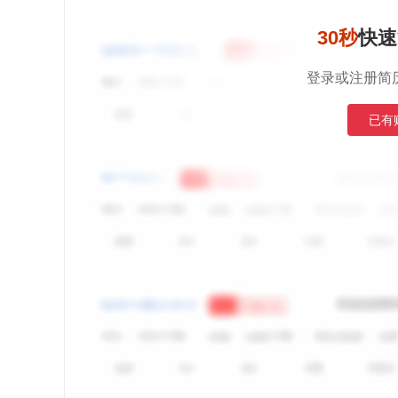
30秒
快速
登录或注册简
已有