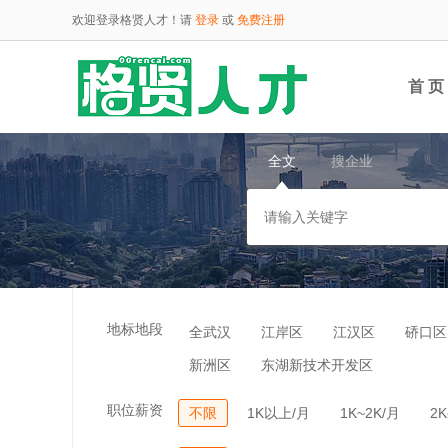
欢迎登录格贤人才！请
登录
或
免费注册
首 页
全文
搜企业
云端
地标地段
全武汉
江岸区
江汉区
硚口区
新洲区
东湖新技术开发区
职位薪资
不限
1K以上/月
1K~2K/月
2K