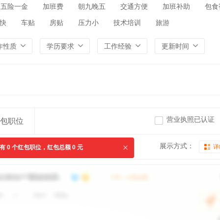
五险一金
加班费
朝九晚五
交通方便
加班补助
包食
快
车贴
房贴
压力小
技术培训
旅游
作性质
学历要求
工作经验
更新时间
营业执照已认证
包职位
展示方式：
详
共有
0
个红包职位，红包总额
0
元