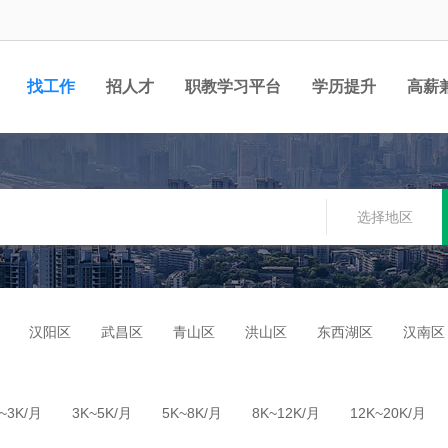
找工作
招人才
职教学习平台
学历提升
高薪
职位
选择地区
汉阳区
武昌区
青山区
洪山区
东西湖区
汉南区
~3K/月
3K~5K/月
5K~8K/月
8K~12K/月
12K~20K/月