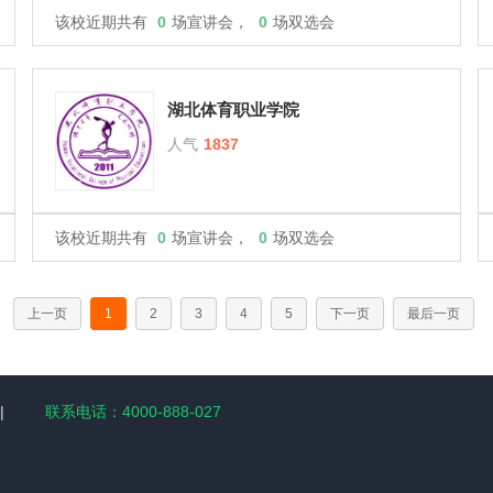
该校近期共有
0
场宣讲会，
0
场双选会
湖北体育职业学院
人气
1837
该校近期共有
0
场宣讲会，
0
场双选会
上一页
1
2
3
4
5
下一页
最后一页
|
联系电话：4000-888-027