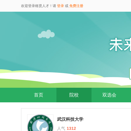
欢迎登录格贤人才！请
登录
或
免费注册
首页
院校
双选会
武汉科技大学
人气
1312