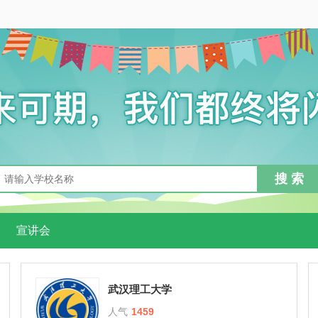
宣讲会
武汉理工大学
人气
1459