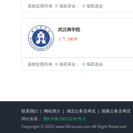
该校近期共有
0
场宣讲会，
0
场双选会
武汉商学院
人气
1819
该校近期共有
0
场宣讲会，
0
场双选会
联系我们
|
网站简介
|
湖北公务员考试
|
国家公务员考试
网站备案：
鄂ICP备19012192号-2
Copyright © 2022 www.00rencai.com All Right Reserved