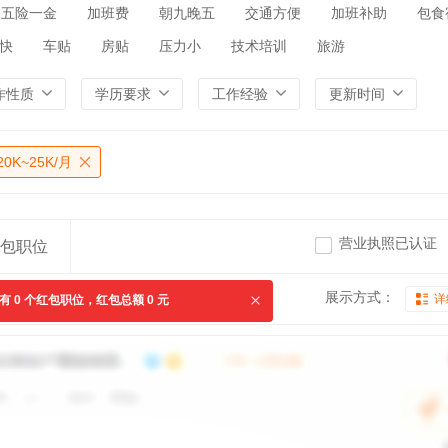
五险一金
加班费
朝九晚五
交通方便
加班补助
包食
快
车贴
房贴
压力小
技术培训
旅游
作性质
学历要求
工作经验
更新时间
20K~25K/月
营业执照已认证
包职位
展示方式：
详
共有
0
个红包职位，红包总额
0
元