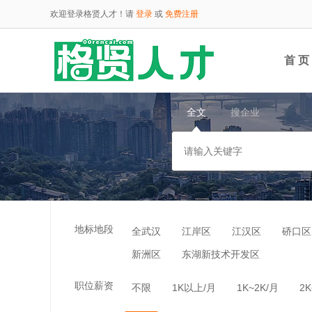
欢迎登录格贤人才！请
登录
或
免费注册
首 页
全文
搜企业
云端
地标地段
全武汉
江岸区
江汉区
硚口区
新洲区
东湖新技术开发区
职位薪资
不限
1K以上/月
1K~2K/月
2K