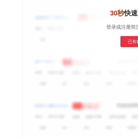
30秒
快速
登录或注册简
已有