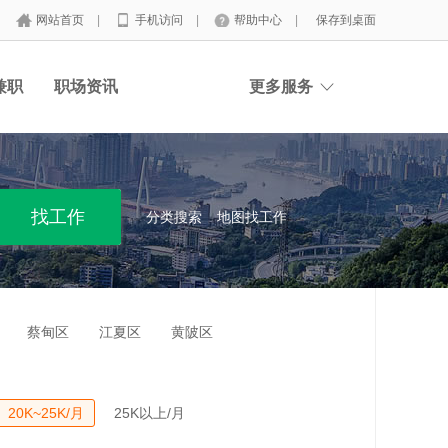
网站首页
|
手机访问
|
帮助中心
|
保存到桌面
兼职
职场资讯
更多服务
分类搜索
地图找工作
蔡甸区
江夏区
黄陂区
20K~25K/月
25K以上/月