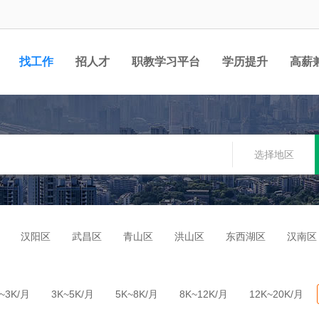
找工作
招人才
职教学习平台
学历提升
高薪
职位
选择地区
汉阳区
武昌区
青山区
洪山区
东西湖区
汉南区
~3K/月
3K~5K/月
5K~8K/月
8K~12K/月
12K~20K/月