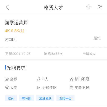
格贤人才
游学运营师
4K-6.8K/月
距您
河口区
更新:2021-10-08
浏览:8453次
申请:0人
招聘要求
全职
3人
部门不限
大专
经验不限
年龄不限
双休
有补助
加班补助
五险一金