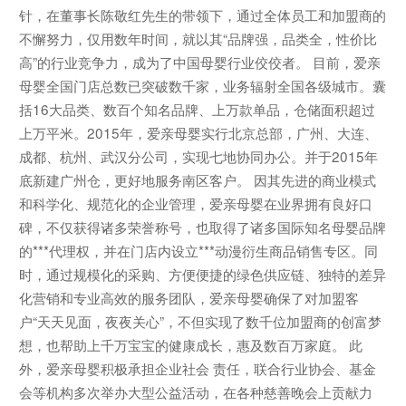
针，在董事长陈敬红先生的带领下，通过全体员工和加盟商的
不懈努力，仅用数年时间，就以其“品牌强，品类全，性价比
高”的行业竞争力，成为了中国母婴行业佼佼者。 目前，爱亲
母婴全国门店总数已突破数千家，业务辐射全国各级城市。囊
括16大品类、数百个知名品牌、上万款单品，仓储面积超过
上万平米。2015年，爱亲母婴实行北京总部，广州、大连、
成都、杭州、武汉分公司，实现七地协同办公。并于2015年
底新建广州仓，更好地服务南区客户。 因其先进的商业模式
和科学化、规范化的企业管理，爱亲母婴在业界拥有良好口
碑，不仅获得诸多荣誉称号，也取得了诸多国际知名母婴品牌
的***代理权，并在门店内设立***动漫衍生商品销售专区。同
时，通过规模化的采购、方便便捷的绿色供应链、独特的差异
化营销和专业高效的服务团队，爱亲母婴确保了对加盟客
户“天天见面，夜夜关心”，不但实现了数千位加盟商的创富梦
想，也帮助上千万宝宝的健康成长，惠及数百万家庭。 此
外，爱亲母婴积极承担企业社会 责任，联合行业协会、基金
会等机构多次举办大型公益活动，在各种慈善晚会上贡献力