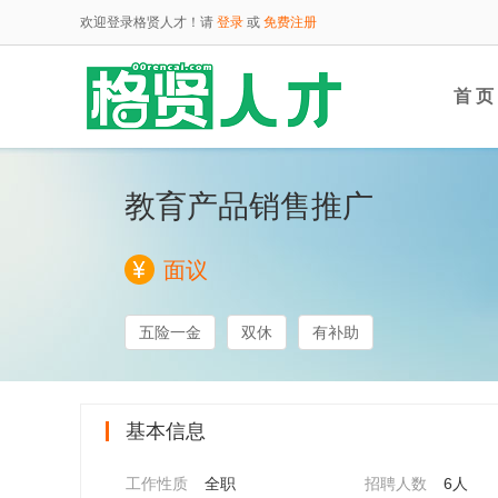
欢迎登录格贤人才！请
登录
或
免费注册
首 页
教育产品销售推广
云端
面议
五险一金
双休
有补助
基本信息
工作性质
全职
招聘人数
6人