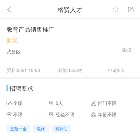
格贤人才
教育产品销售推广
面议
距您
武昌区
更新:2021-10-08
浏览:4556次
申请:0人
招聘要求
全职
5人
部门不限
不限
经验不限
年龄不限
五险一金
双休
有补助