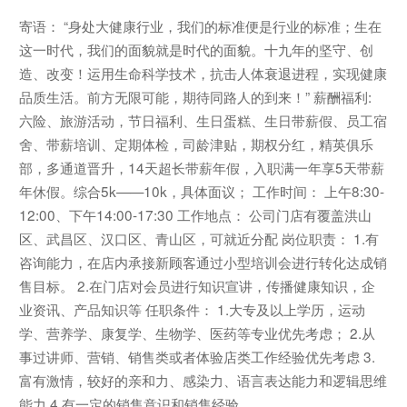
寄语： “身处大健康行业，我们的标准便是行业的标准；生在
这一时代，我们的面貌就是时代的面貌。十九年的坚守、创
造、改变！运用生命科学技术，抗击人体衰退进程，实现健康
品质生活。前方无限可能，期待同路人的到来！” 薪酬福利:
六险、旅游活动，节日福利、生日蛋糕、生日带薪假、员工宿
舍、带薪培训、定期体检，司龄津贴，期权分红，精英俱乐
部，多通道晋升，14天超长带薪年假，入职满一年享5天带薪
年休假。综合5k——10k，具体面议； 工作时间： 上午8:30-
12:00、下午14:00-17:30 工作地点： 公司门店有覆盖洪山
区、武昌区、汉口区、青山区，可就近分配 岗位职责： 1.有
咨询能力，在店内承接新顾客通过小型培训会进行转化达成销
售目标。 2.在门店对会员进行知识宣讲，传播健康知识，企
业资讯、产品知识等 任职条件： 1.大专及以上学历，运动
学、营养学、康复学、生物学、医药等专业优先考虑； 2.从
事过讲师、营销、销售类或者体验店类工作经验优先考虑 3.
富有激情，较好的亲和力、感染力、语言表达能力和逻辑思维
能力 4.有一定的销售意识和销售经验。