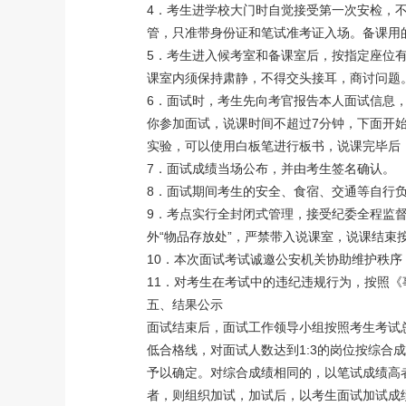
4．考生进学校大门时自觉接受第一次安检，
管，只准带身份证和笔试准考证入场。备课用
5．考生进入候考室和备课室后，按指定座位
课室内须保持肃静，不得交头接耳，商讨问题
6．面试时，考生先向考官报告本人面试信息，
你参加面试，说课时间不超过7分钟，下面开
实验，可以使用白板笔进行板书，说课完毕后，
7．面试成绩当场公布，并由考生签名确认。
8．面试期间考生的安全、食宿、交通等自行
9．考点实行全封闭式管理，接受纪委全程监
外“物品存放处”，严禁带入说课室，说课结束
10．本次面试考试诚邀公安机关协助维护秩
11．对考生在考试中的违纪违规行为，按照《
五、结果公示
面试结束后，面试工作领导小组按照考生考试总成
低合格线，对面试人数达到1:3的岗位按综合
予以确定。对综合成绩相同的，以笔试成绩高者
者，则组织加试，加试后，以考生面试加试成