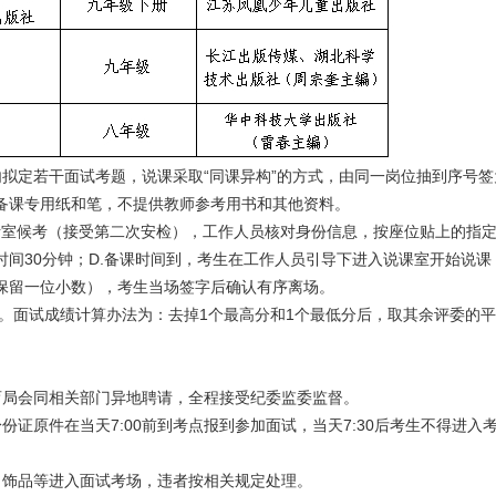
拟定若干面试考题，说课采取“同课异构”的方式，由同一岗位抽到序号
备课专用纸和笔，不提供教师参考用书和其他资料。
考室候考（接受第二次安检），工作人员核对身份信息，按座位贴上的指定位
间30分钟；D.备课时间到，考生在工作人员引导下进入说课室开始说课
保留一位小数），考生当场签字后确认有序离场。
分。面试成绩计算办法为：去掉1个最高分和1个最低分后，取其余评委的平
育局会同相关部门异地聘请，全程接受纪委监委监督。
份证原件在当天7:00前到考点报到参加面试，当天7:30后考生不得进
、饰品等进入面试考场，违者按相关规定处理。