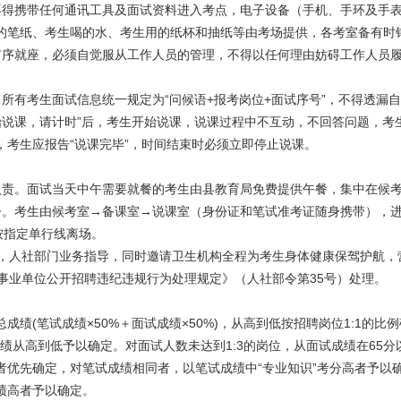
不得携带任何通讯工具及面试资料进入考点，电子设备（手机、手环及手
的笔纸、考生喝的水、考生用的纸杯和抽纸等由考场提供，各考室备有时
有序就座，必须自觉服从工作人员的管理，不得以任何理由妨碍工作人员
。
所有考生面试信息统一规定为“问候语+报考岗位+面试序号”，不得透漏
始说课，请计时”后，考生开始说课，说课过程中不互动，不回答问题，考
考生应报告“说课完毕”，时间结束时必须立即停止说课。
负责。面试当天中午需要就餐的考生由县教育局免费提供午餐，集中在候
督。考生由候考室→备课室→说课室（身份证和笔试准考证随身携带），
按指定单行线离场。
序，人社部门业务指导，同时邀请卫生机构全程为考生身体健康保驾护航，
事业单位公开招聘违纪违规行为处理规定》（人社部令第35号）处理。
绩(笔试成绩×50%＋面试成绩×50%)，从高到低按招聘岗位1:1的比
成绩从高到低予以确定。对面试人数未达到1:3的岗位，从面试成绩在65
优先确定，对笔试成绩相同者，以笔试成绩中“专业知识”考分高者予以确
绩高者予以确定。