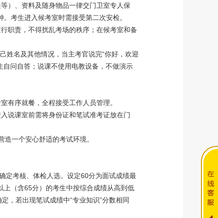
表等）、资料及随身物品一律交门卫室专人保
钟。考生进入候考室时需接受第二次安检。
履行职责，不得扰乱考场的秩序；在候考室和备
自己姓名及其他情况，当主考官说完“你好，欢迎
生自问自答；说课不使用电教设备，不做演示
考室有序就餐，全程接受工作人员管理。
进入说课室前需将身份证和笔试准考证放在门
营造一个安心舒适的考试环境。
例确定考核、体检人选。设定60分为面试成绩最
分以上（含65分）的考生中按综合成绩从高到低
定，若出现笔试成绩中“专业知识”分数相同