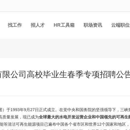
找工作
招人才
HR工具箱
职场资讯
云端职位
团有限公司高校毕业生春季专项招聘公
）于1993年9月27日正式成立。在党中央和国务院的坚强领导下，三
高质量发展，现已成为
全球最大的水电开发运营企业和中国领先的可再生
阳能等清洁可再生能源项目已遍布中国各个省市区和世界12个国家和地区，