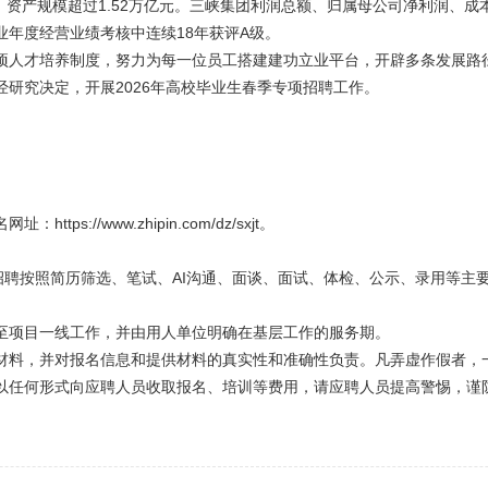
家，资产规模超过1.52万亿元。三峡集团利润总额、归属母公司净利润、
年度经营业绩考核中连续18年获评A级。
项人才培养制度，努力为每一位员工搭建建功立业平台，开辟多条发展路
研究决定，开展2026年高校毕业生春季专项招聘工作。
://www.zhipin.com/dz/sxjt。
招聘按照简历筛选、笔试、AI沟通、面谈、面试、体检、公示、录用等主
至项目一线工作，并由用人单位明确在基层工作的服务期。
材料，并对报名信息和提供材料的真实性和准确性负责。凡弄虚作假者，
以任何形式向应聘人员收取报名、培训等费用，请应聘人员提高警惕，谨