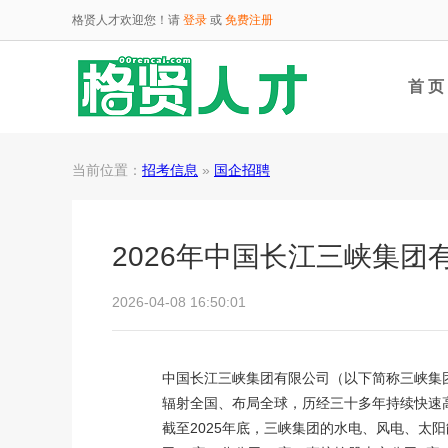
格贤人才欢迎您！请
登录
或
免费注册
首 页
当前位置：
招考信息
»
国企招聘
2026年中国长江三峡集
2026-04-08 16:50:01
中国长江三峡集团有限公司（以下简称三峡集团
辐射全国、布局全球，历经三十多年持续快速
截至2025年底，三峡集团的水电、风电、太