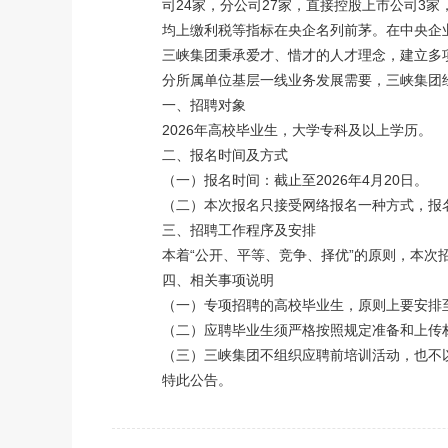
司24家，分公司27家，直接控股上市公司3
均上缴利税等指标在央企名列前茅。在中央企业
三峡集团秉承爱才、惜才的人才理念，建立多
分所属单位基层一线业务发展需要，三峡集团经
一、招聘对象
2026年高校毕业生，大学专科及以上学历。
二、报名时间及方式
（一）报名时间：截止至2026年4月20日。
（二）本次报名只接受网络报名一种方式，报名网址：https
三、招聘工作程序及安排
本着“公开、平等、竞争、择优”的原则，本次
四、相关事项说明
（一）专项招聘的高校毕业生，原则上要安排
（二）应聘毕业生须严格按照规定准备和上传
（三）三峡集团不组织应聘前培训活动，也不
特此公告。