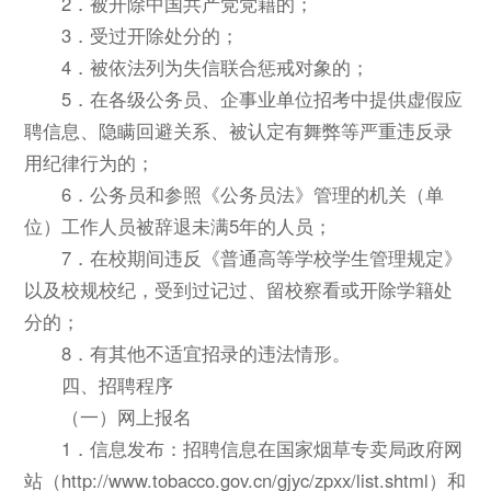
2．被开除中国共产党党籍的；
3．受过开除处分的；
4．被依法列为失信联合惩戒对象的；
5．在各级公务员、企事业单位招考中提供虚假应
聘信息、隐瞒回避关系、被认定有舞弊等严重违反录
用纪律行为的；
6．公务员和参照《公务员法》管理的机关（单
位）工作人员被辞退未满5年的人员；
7．在校期间违反《普通高等学校学生管理规定》
以及校规校纪，受到过记过、留校察看或开除学籍处
分的；
8．有其他不适宜招录的违法情形。
四、招聘程序
（一）网上报名
1．信息发布：招聘信息在国家烟草专卖局政府网
站（http://www.tobacco.gov.cn/gjyc/zpxx/list.shtml）和