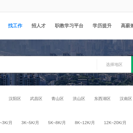
找工作
招人才
职教学习平台
学历提升
高薪
职位
选择地区
汉阳区
武昌区
青山区
洪山区
东西湖区
汉南区
~3K/月
3K~5K/月
5K~8K/月
8K~12K/月
12K~20K/月