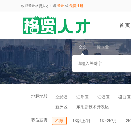
欢迎登录格贤人才！请
登录
或
免费注册
首 页
全文
搜企业
云端
地标地段
全武汉
江岸区
江汉区
硚口区
新洲区
东湖新技术开发区
职位薪资
不限
1K以上/月
1K~2K/月
2K