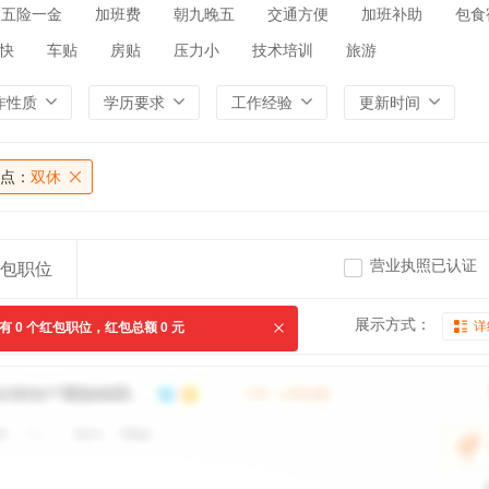
五险一金
加班费
朝九晚五
交通方便
加班补助
包食
快
车贴
房贴
压力小
技术培训
旅游
作性质
学历要求
工作经验
更新时间
点：
双休
营业执照已认证
包职位
展示方式：
详
共有
0
个红包职位，红包总额
0
元