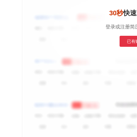
30秒
快速
登录或注册简
已有