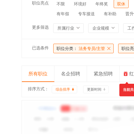
职位亮点
不限
环境好
年终奖
双休
有年假
专车接送
有补助
晋升
更多筛选
所属行业
企业规模
工
已选条件
职位分类：
法务专员/主管
职位亮
所有职位
名企招聘
紧急招聘
红
排序方式：
综合排序
更新时间
当前